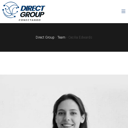
Direct Group
›
Team
›
Cecilia Edwards