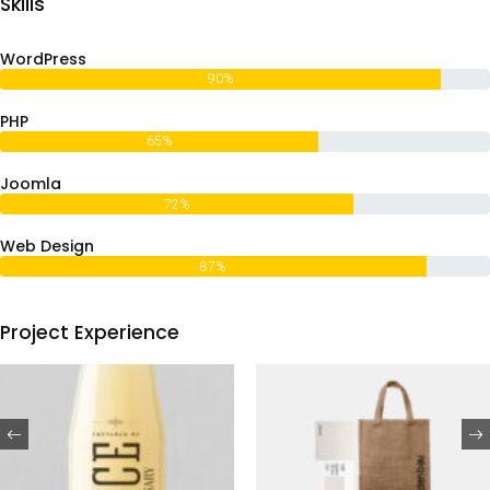
Skills
WordPress
90%
PHP
65%
Joomla
72%
Web Design
87%
Project Experience