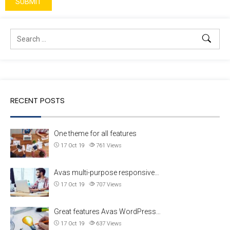
RECENT POSTS
One theme for all features
17 Oct 19
761
Views
Avas multi-purpose responsive…
17 Oct 19
707
Views
Great features Avas WordPress…
17 Oct 19
637
Views