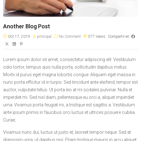
Another Blog Post
Oct 17, 2019
principal
No Comment
577
Views
Compartir en
Lorem ipsum dolor sit amet, consectetur adipiscing elit. Vestibulum
odio tortor, tempus quis nulla porta, sollicitudin dapibus metus.
Morbi id purus eget magna lobortis congue. Aliquam eget massa in
nunc porta efficitur id in turpis. Sed tincidunt ante eleifend, tempor est
auctor, vulputate tellus. Ut porta leo at mi sodales pulvinar. Nulla et
imperdiet mi. Sed nisl diam, pellentesque eu orci a, aliquet imperdiet
urna. Vivamus porta feugiat mi, a tristique est sagittis a. Vestibulum
ante ipsum primis in faucibus orci luctus et ultrices posuere cubilia
Curae;
Vivamus nunc dui, luctus ut justo et, laoreet tempor neque. Sed at
dignissim urna, ut dapibus nisi. Etiam tristique mauris in arcu aliquet