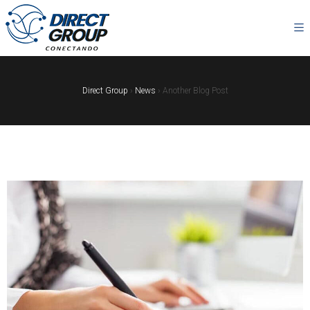
Direct Group
›
News
›
Another Blog Post