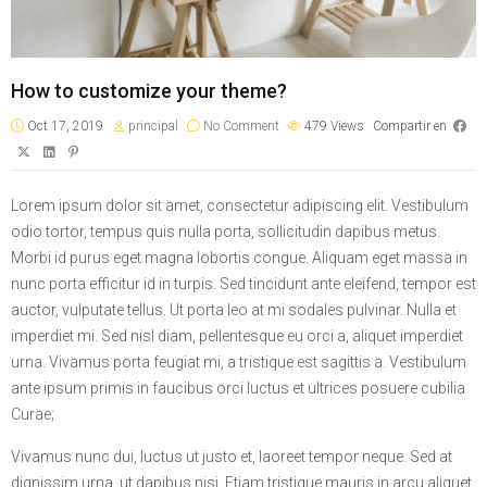
How to customize your theme?
Oct 17, 2019
principal
No Comment
479
Views
Compartir en
Lorem ipsum dolor sit amet, consectetur adipiscing elit. Vestibulum
odio tortor, tempus quis nulla porta, sollicitudin dapibus metus.
Morbi id purus eget magna lobortis congue. Aliquam eget massa in
nunc porta efficitur id in turpis. Sed tincidunt ante eleifend, tempor est
auctor, vulputate tellus. Ut porta leo at mi sodales pulvinar. Nulla et
imperdiet mi. Sed nisl diam, pellentesque eu orci a, aliquet imperdiet
urna. Vivamus porta feugiat mi, a tristique est sagittis a. Vestibulum
ante ipsum primis in faucibus orci luctus et ultrices posuere cubilia
Curae;
Vivamus nunc dui, luctus ut justo et, laoreet tempor neque. Sed at
dignissim urna, ut dapibus nisi. Etiam tristique mauris in arcu aliquet