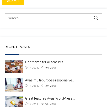
RECENT POSTS
One theme for all features
17 Oct 19
761
Views
Avas multi-purpose responsive…
17 Oct 19
707
Views
Great features Avas WordPress…
17 Oct 19
635
Views