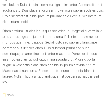
vestibulum. Duis et lacinia sem, eu dignissim tortor. Aenean sit amet
auctor justo. Duis placerat orci sem, id vehicula sapien sodales quis.
Proin sit amet est id nisl pretium pulvinar ac eu lectus. Sed interdum
elementum tincidunt.
Etiam pretium ultricies lacus quis scelerisque. Ut eget aliquet ex. In id
arcu varius, egestas justo et, ornare urna. Pellentesque elementum
rhoncus quam nec dapibus. Sed id justo sed sapien ullamcorper
commodo ut ultricies diam. Duis euismod ipsum sed nunc
scelerisque, sit amet tincidunt tortor maximus. Donec orci lacus,
euismod eu diam ut, sollicitudin malesuada orci. Proin id porta
augue, a venenatis diam. Nam non nisl in ipsum gravida rutrum.
Maecenas et nunc urna. Fusce porttitor nunc porta nisl blandit
laoreet. Nullam ligula ante, blandit sit amet posuere ac, iaculis sed
leo.
News