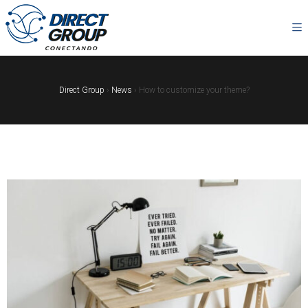
Direct Group
›
News
›
How to customize your theme?